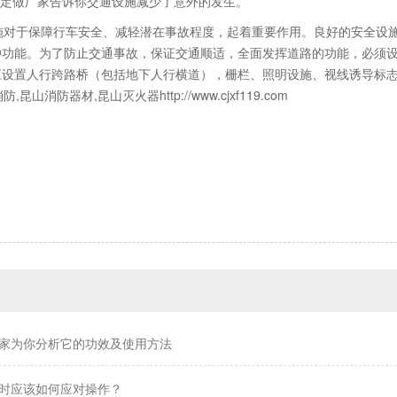
定做厂家告诉你交通设施减少了意外的发生。
对于保障行车安全、减轻潜在事故程度，起着重要作用。良好的安全设施
种功能。为了防止交通事故，保证交通顺适，全面发挥道路的功能，必须
应设置人行跨路桥（包括地下人行横道），栅栏、照明设施、视线诱导标
防,昆山消防器材,昆山灭火器
http://www.cjxf119.com
家为你分析它的功效及使用方法
时应该如何应对操作？