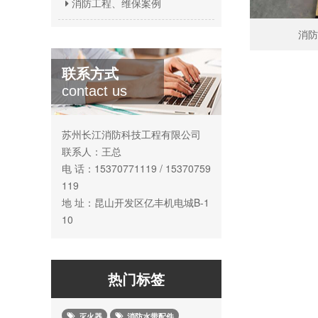
消防工程、维保案例
消防
联系方式
contact us
苏州长江消防科技工程有限公司
联系人：王总
电 话：15370771119 / 15370759
119
地 址：昆山开发区亿丰机电城B-1
10
热门标签
灭火器
消防水带配件