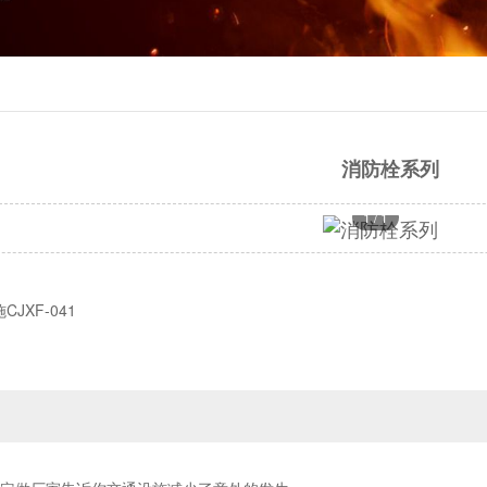
消防栓系列
1
/
1
JXF-041