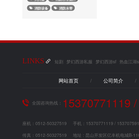
消防设备
消防水带
LINKS
短剧
梦幻西游私服
梦幻西游sf
热血江湖s
网站首页
/
公司简介
/
15370771119 /
全国咨询热线：
座机：0512-50327519
手机：15370771119 / 15370759
传真：0512-50327519
地址 : 昆山开发区亿丰机电城B-11