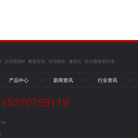
f
大话西游sf
索道安装
传动链条
遂昌红
防火膨胀密封条
产品中心
/
新闻资讯
/
行业资讯
/
 15370759119
119
0