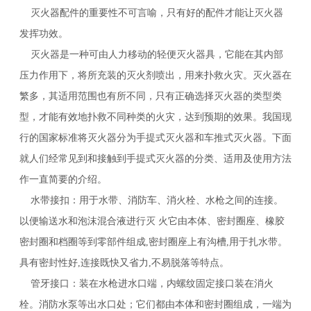
灭火器配件的重要性不可言喻，只有好的配件才能让灭火器
发挥功效。
灭火器是一种可由人力移动的轻便灭火器具，它能在其内部
压力作用下，将所充装的灭火剂喷出，用来扑救火灾。灭火器在
繁多，其适用范围也有所不同，只有正确选择灭火器的类型类
型，才能有效地扑救不同种类的火灾，达到预期的效果。我国现
行的国家标准将灭火器分为手提式灭火器和车推式灭火器。下面
就人们经常见到和接触到手提式灭火器的分类、适用及使用方法
作一直简要的介绍。
水带接扣：用于水带、消防车、消火栓、水枪之间的连接。
以便输送水和泡沫混合液进行灭 火它由本体、密封圈座、橡胶
密封圈和档圈等到零部件组成,密封圈座上有沟槽,用于扎水带。
具有密封性好,连接既快又省力,不易脱落等特点。
管牙接口：装在水枪进水口端，内螺纹固定接口装在消火
栓。消防水泵等出水口处；它们都由本体和密封圈组成，一端为