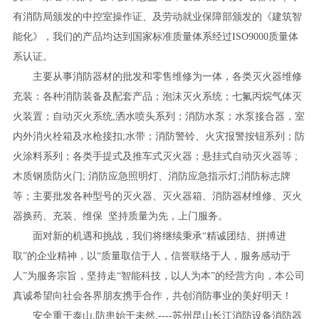
有消防局颁发的中控室操作证、及劳动就业保障部颁发的《建筑智
能化》，我们的产品均达到国家标准质量体系经过ISO9000质量体
系认证。
主要从事消防器材的批发和零售维修为一体，各类灭火器维修
充装：各种消防装备及配套产品；泡沫灭火系统；七氟丙烷气体灭
火装置；自动灭火系统,洒水喷头系列；消防水泵；水泵接合器，室
内外消火栓箱及水枪接扣;水带；消防警铃、火灾报警按钮系列；防
火涂料系列；各类手提式及推车式灭火器；悬挂式自动灭火器等 ;
木质钢质防火门; 消防应急照明灯、消防应急指示灯;消防标志牌
等；主要批发各种型号的灭火器、灭火器箱、消防器材维修、灭火
器换药、充装、维保 坚持质量为先，上门服务。
面对新的机遇和挑战，我们将继续秉承“精诚团结、拼搏进
取”的企业精神，以“质量取信于人，信誉联络于人，服务感动于
人”为服务宗旨，坚持走“智能科技，以人为本”的经营方向，本公司
真诚希望向社会各界朋友携手合作，共创消防事业的美好明天！
安全重于泰山,防患始于未然,----苏州昆山长江消防设备消防器